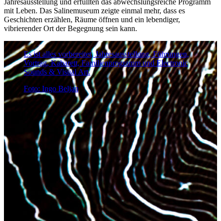
Jahresausstellung und erfüllten das abwechslungsreiche Programm
mit Leben. Das Salinemuseum zeigte einmal mehr, dass es
Geschichten erzählen, Räume öffnen und ein lebendiger,
vibrierender Ort der Begegnung sein kann.
Es ist alles vorbereitet, Jahresausstellung, Führungen,
Vortrag, Kabarett, Familienprogramm und Electronic
Sounds & Visual Art.
Foto: Ingo Beljan