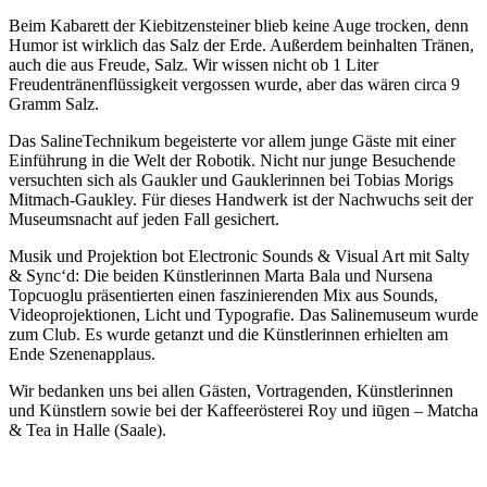
Beim Kabarett der Kiebitzensteiner blieb keine Auge trocken, denn
Humor ist wirklich das Salz der Erde. Außerdem beinhalten Tränen,
auch die aus Freude, Salz. Wir wissen nicht ob 1 Liter
Freudentränenflüssigkeit vergossen wurde, aber das wären circa 9
Gramm Salz.
Das SalineTechnikum begeisterte vor allem junge Gäste mit einer
Einführung in die Welt der Robotik. Nicht nur junge Besuchende
versuchten sich als Gaukler und Gauklerinnen bei Tobias Morigs
Mitmach-Gaukley. Für dieses Handwerk ist der Nachwuchs seit der
Museumsnacht auf jeden Fall gesichert.
Musik und Projektion bot Electronic Sounds & Visual Art mit Salty
& Sync‘d: Die beiden Künstlerinnen Marta Bala und Nursena
Topcuoglu präsentierten einen faszinierenden Mix aus Sounds,
Videoprojektionen, Licht und Typografie. Das Salinemuseum wurde
zum Club. Es wurde getanzt und die Künstlerinnen erhielten am
Ende Szenenapplaus.
Wir bedanken uns bei allen Gästen, Vortragenden, Künstlerinnen
und Künstlern sowie bei der Kaffeerösterei Roy und iūgen – Matcha
& Tea in Halle (Saale).